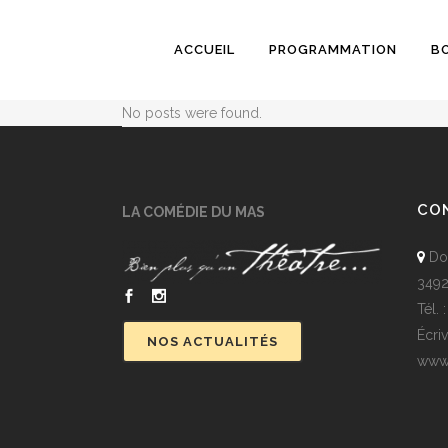
ACCUEIL
PROGRAMMATION
B
No posts were found.
CO
LA COMÉDIE DU MAS
Dom
3492
Tél.
Écri
NOS ACTUALITÉS
www