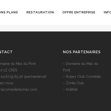
ONS PLANS
RESTAURATION
OFFRE ENTREPRISE
INF
NTACT
NOS PARTENAIRES
aine du Mas du Pont
–
Domaine du Mas du
0 LE CRÈS
Pont
 : 04.67.55.65.36 (permanence)
–
Rotary Club Comédie
vez-nous
–
Zonta Club
.lacomediedumas.com
–
KidiKlik