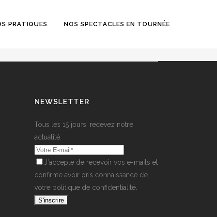
OS PRATIQUES
NOS SPECTACLES EN TOURNÉE
NEWSLETTER
Tous les 15 jours, recevez notre
actualité.
J'accepte de recevoir vos e-mails et
confirme avoir pris connaissance de
votre
politique de confidentialité
.