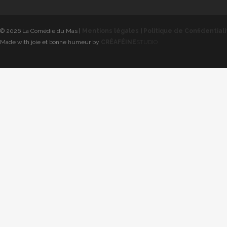
© 2026 La Comédie du Mas |
Mentions légales
|
Politique de Confidential
Made with joie et bonne humeur by
CRÉAFÉINE
STUDIO